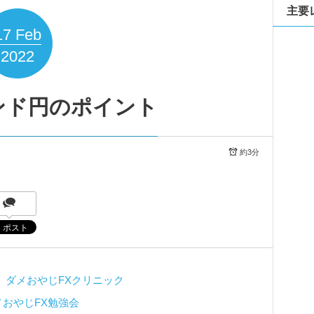
主要
17
Feb
2022
ンド円のポイント
約3分
⇒
ダメおやじFXクリニック
メおやじFX勉強会