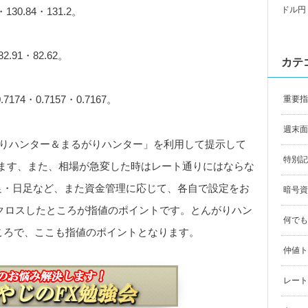
ドル円
30.84・131.2。
.91・82.62。
カテ
74・0.7157・0.7167。
重要指
週末面
んがりハンター＆まるがりハンター」を利用して提示して
特別記
ます、また、相場が急変した時はレート通りにはならな
足・日足など、また資金管理に応じて、各自で設定をお
暗号資
0がクロスしたところが指値のポイントです。とんがりハン
何でも
ころで、ここも指値のポイントとなります。
仲値ト
レート