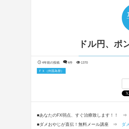
ドル円、ポ
4年前の投稿
4件
1370
ＦＸ（外国為替）
■あなたのFX弱点、すぐ治療致します！！ 
■ダメおやじが直伝！無料メール講座 ⇒
ダ