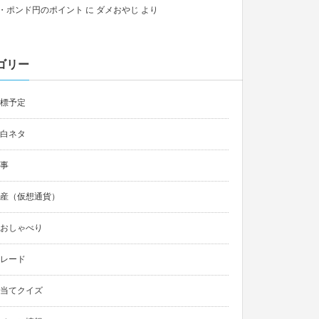
・ポンド円のポイント
に
ダメおやじ
より
ゴリー
標予定
白ネタ
事
産（仮想通貨）
おしゃべり
レード
当てクイズ