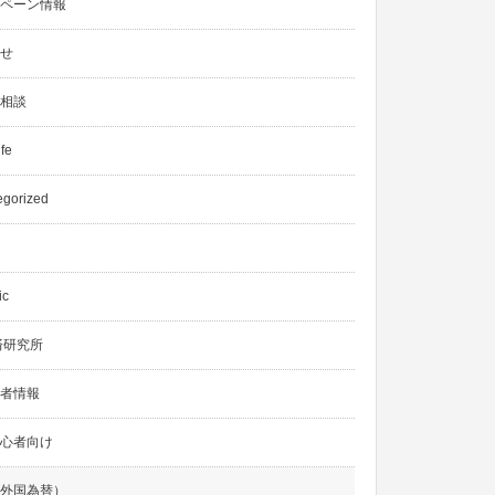
ペーン情報
せ
相談
ife
egorized
ic
済研究所
者情報
心者向け
外国為替）