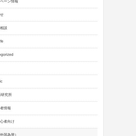
ペーン情報
せ
相談
ife
egorized
ic
済研究所
者情報
心者向け
外国為替）