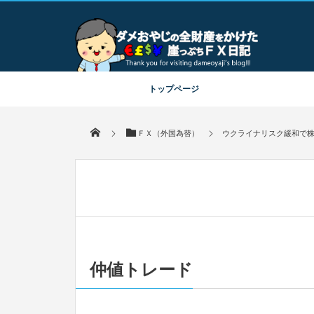
毎日更新！ｆｘ初心者にもわかりやすくダメおやじがｆｘ口座開設
比較からトレード手法まで解説するｆｘブログ！
トップページ
ＦＸ（外国為替）
ウクライナリスク緩和で
仲値トレード