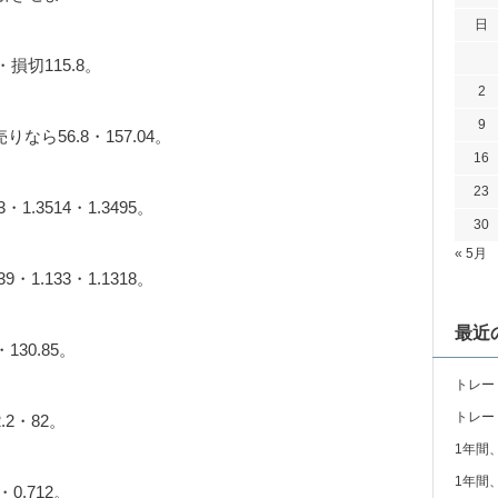
日
損切115.8。
2
9
なら56.8・157.04。
16
23
1.3514・1.3495。
30
« 5月
・1.133・1.1318。
最近
130.85。
トレー
トレー
.2・82。
1年間
1年間
0.712。