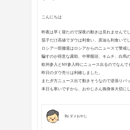
こんにちは
昨夜は早く寝たので深夜の動きは見れませんで
茄子だけ高値でダウは利食い、原油も利食いで
ロシア一部撤退はロシアからのニュースで警戒し
騙すのが得意な露助、中華饅頭、キムチ、白馬
欧州参入とNY参入時にニュース出るのでなんで
昨日のダウ売りは利確しました。
また夕方ニュース出て動きそうなので逆張りバ
本日も寒いですから、おやじさん御身体大切に
By ダメおやじ