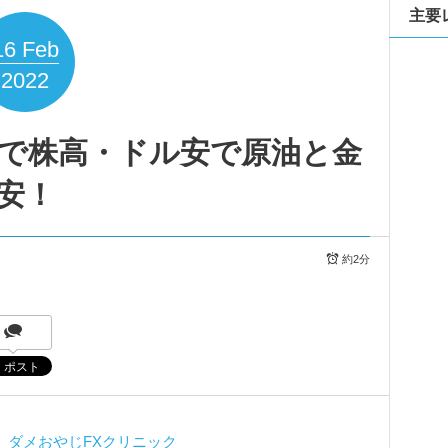
主要
16
Feb
2022
で株高・ドル安で原油と金
安！
約2分
⇒
ダメおやじFXクリニック