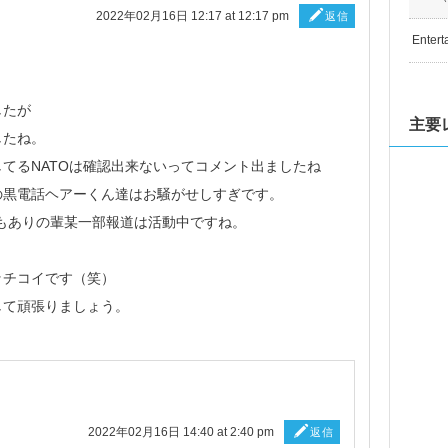
2022年02月16日 12:17 at 12:17 pm
返信
Entert
したが
主要
したね。
てるNATOは確認出来ないってコメント出ましたね
の黒電話ヘアーくん達はお騒がせしすぎです。
もありの輩某一部報道は活動中ですね。
ッチコイです（笑）
して頑張りましょう。
2022年02月16日 14:40 at 2:40 pm
返信