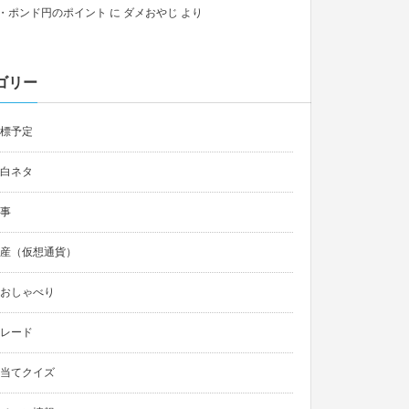
・ポンド円のポイント
に
ダメおやじ
より
ゴリー
標予定
白ネタ
事
産（仮想通貨）
おしゃべり
レード
当てクイズ