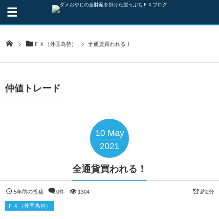
ＦＸ（外国為替）
全通貨買われる！
仲値トレード
10
May
2021
全通貨買われる！
5年前の投稿
0件
1304
約2分
ＦＸ（外国為替）