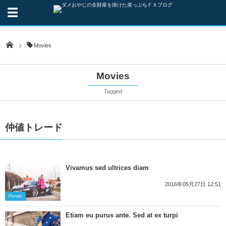
Movies
Movies
Tagged
仲値トレード
Vivamus sed ultrices diam
2016年05月27日 12:51
Olympic
Etiam eu purus ante. Sed at ex turpi